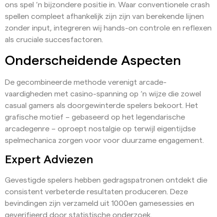
ons spel ‘n bijzondere positie in. Waar conventionele crash
spellen compleet afhankelijk zijn zijn van berekende lijnen
zonder input, integreren wij hands-on controle en reflexen
als cruciale succesfactoren.
Onderscheidende Aspecten
De gecombineerde methode verenigt arcade-
vaardigheden met casino-spanning op ‘n wijze die zowel
casual gamers als doorgewinterde spelers bekoort. Het
grafische motief – gebaseerd op het legendarische
arcadegenre – oproept nostalgie op terwijl eigentijdse
spelmechanica zorgen voor voor duurzame engagement.
Expert Adviezen
Gevestigde spelers hebben gedragspatronen ontdekt die
consistent verbeterde resultaten produceren. Deze
bevindingen zijn verzameld uit 1000en gamesessies en
geverifieerd door statistische onderzoek.