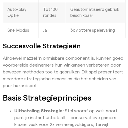
Auto-play
Tot 100
Geautomatiseerd gebruik
Optie
rondes
beschikbaar
Snel Modus
Ja
3x vlottere spelervaring
Succesvolle Strategieën
Alhoewel mazzel ‘n onmisbare component is, kunnen goed
voorbereide deelnemers hun winkansen verbeteren door
bewezen methodes toe te gebruiken. Dit spel presenteert
meerdere strategische dimensies die het scheiden van
puur hazardspel.
Basis Strategieprincipes
Uitbetaling Strategie:
Stel vooraf op welk soort
punt je instant uitbetaalt – conservatieve gamers
kiezen vaak voor 2x vermenigvuldigers, terwijl