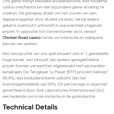
Ons game mengt klassieke arcadefeatures met moderne
casino-mechanica om een bijzondere game-ervaring te
creëren. De gameplay draait om het sturen van een
dappere kippetje door drukke stroken, terwijl iedere
gelukte overtocht uitmondt in exponentieel stijgende
prijzen. In oppositie tot conventionele slots vereist
Chicken Road casino
hands-on interactie en adequate
keuzes van spelers.
Het risicoprofiel van ons spel situeert zich in ‘t gemiddeld-
hoge bereik, wat inhoudt dat spelers geregeld kleine
prijzen kunnen verwachten afgewisseld met aanzienlijke
betalingen. De Terugkeer to Player (RTP) procent beloopt
96.8%, wat beduidend beter uitkomt dan het
branchegemiddelde van 95%. Dit percentage is objectief
geverifieerd door Gok Laboratories Internationaal (GLI),
een leidende controle-instantie in de gokindustrie.
Technical Details