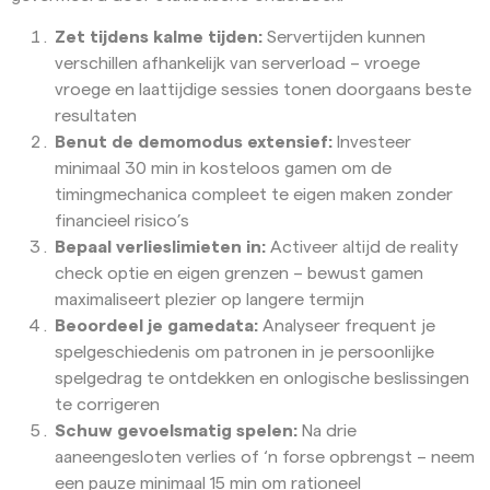
Zet tijdens kalme tijden:
Servertijden kunnen
verschillen afhankelijk van serverload – vroege
vroege en laattijdige sessies tonen doorgaans beste
resultaten
Benut de demomodus extensief:
Investeer
minimaal 30 min in kosteloos gamen om de
timingmechanica compleet te eigen maken zonder
financieel risico’s
Bepaal verlieslimieten in:
Activeer altijd de reality
check optie en eigen grenzen – bewust gamen
maximaliseert plezier op langere termijn
Beoordeel je gamedata:
Analyseer frequent je
spelgeschiedenis om patronen in je persoonlijke
spelgedrag te ontdekken en onlogische beslissingen
te corrigeren
Schuw gevoelsmatig spelen:
Na drie
aaneengesloten verlies of ‘n forse opbrengst – neem
een pauze minimaal 15 min om rationeel