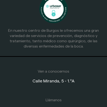
En nuestro centro de Burgos le ofrecemos una gran
variedad de servicios de prevención, diagnóstico y
tratamiento, tanto médico como quirúrgico, de las
diversas enfermedades de la boca.
Ven a conocernos
Calle Miranda, 5 - 1.ºA
Llámanos