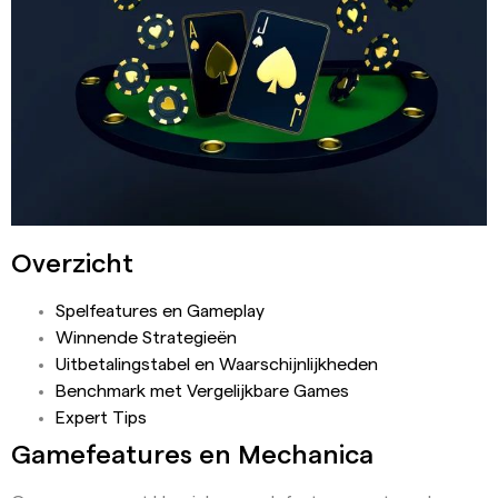
Overzicht
Spelfeatures en Gameplay
Winnende Strategieën
Uitbetalingstabel en Waarschijnlijkheden
Benchmark met Vergelijkbare Games
Expert Tips
Gamefeatures en Mechanica