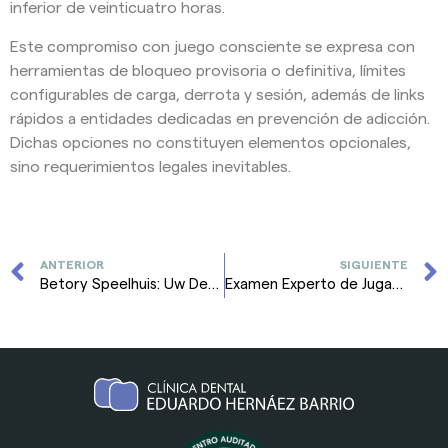
inferior de veinticuatro horas.
Este compromiso con juego consciente se expresa con
herramientas de bloqueo provisoria o definitiva, límites
configurables de carga, derrota y sesión, además de links
rápidos a entidades dedicadas en prevención de adicción.
Dichas opciones no constituyen elementos opcionales,
sino requerimientos legales inevitables.
ANTERIOR
SIGUIENTE
Betory Speelhuis: Uw Definitieve Centraal punt met Online Speelplezier
Examen Experto de Jugabet Casino: Funcionalidades y Desempeño