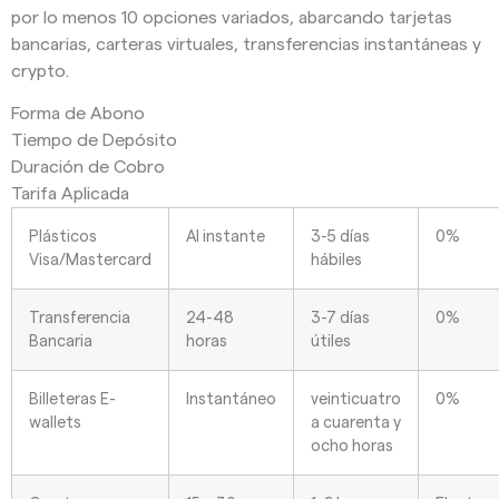
por lo menos 10 opciones variados, abarcando tarjetas
bancarias, carteras virtuales, transferencias instantáneas y
crypto.
Forma de Abono
Tiempo de Depósito
Duración de Cobro
Tarifa Aplicada
Plásticos
Al instante
3-5 días
0%
Visa/Mastercard
hábiles
Transferencia
24-48
3-7 días
0%
Bancaria
horas
útiles
Billeteras E-
Instantáneo
veinticuatro
0%
wallets
a cuarenta y
ocho horas