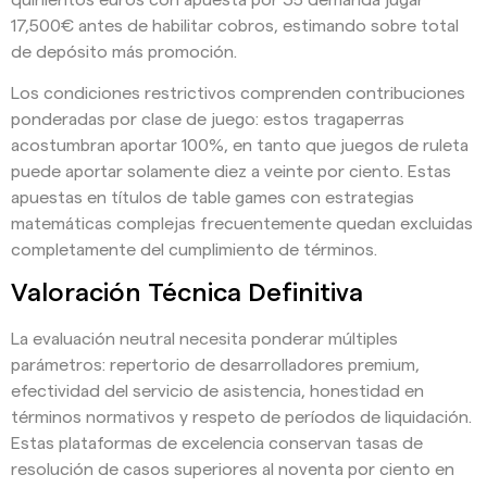
17,500€ antes de habilitar cobros, estimando sobre total
de depósito más promoción.
Los condiciones restrictivos comprenden contribuciones
ponderadas por clase de juego: estos tragaperras
acostumbran aportar 100%, en tanto que juegos de ruleta
puede aportar solamente diez a veinte por ciento. Estas
apuestas en títulos de table games con estrategias
matemáticas complejas frecuentemente quedan excluidas
completamente del cumplimiento de términos.
Valoración Técnica Definitiva
La evaluación neutral necesita ponderar múltiples
parámetros: repertorio de desarrolladores premium,
efectividad del servicio de asistencia, honestidad en
términos normativos y respeto de períodos de liquidación.
Estas plataformas de excelencia conservan tasas de
resolución de casos superiores al noventa por ciento en