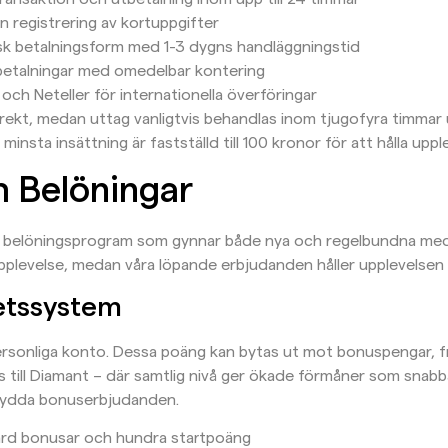
 registrering av kortuppgifter
sk betalningsform med 1-3 dygns handläggningstid
betalningar med omedelbar kontering
 och Neteller för internationella överföringar
direkt, medan uttag vanligtvis behandlas inom tjugofyra timmar 
nsta insättning är fastställd till 100 kronor för att hålla upplev
 Belöningar
t belöningsprogram som gynnar både nya och regelbundna med
upplevelse, medan våra löpande erbjudanden håller upplevelsen
tetssystem
t personliga konto. Dessa poäng kan bytas ut mot bonuspengar, fr
 till Diamant – där samtlig nivå ger ökade förmåner som snabb
sydda bonuserbjudanden.
ard bonusar och hundra startpoäng