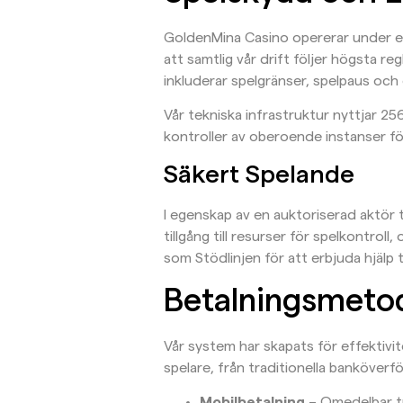
GoldenMina Casino opererar under en o
att samtlig vår drift följer högsta re
inkluderar spelgränser, spelpaus och 
Vår tekniska infrastruktur nyttjar 25
kontroller av oberoende instanser för
Säkert Spelande
I egenskap av en auktoriserad aktör 
tillgång till resurser för spelkontr
som Stödlinjen för att erbjuda hjälp t
Betalningsmetod
Vår system har skapats för effektivi
spelare, från traditionella banköverf
Mobilbetalning
– Omedelbar tr