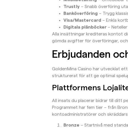
Trustly
– Snabb överföring utan
Banköverföring
– Trygg klassi
Visa/Mastercard
– Enkla kort
Digitala plånböcker
– Neteller
Alla insättningar krediteras kontot 
gömda avgifter för överföringar, och mi
Erbjudanden och
GoldenMina Casino har utvecklat et
strukturerat för att ge optimal spel
Plattformens Lojali
All insats du placerar bidrar till dit
Programmet har fem tier – från Brons
kontoadministratörer och skräddar
Bronze
– Startnivå med stand