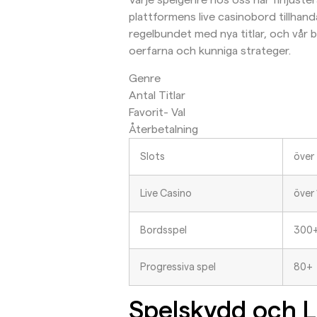
Varje spelgenre hos oss har finjuster
plattformens live casinobord tillhan
regelbundet med nya titlar, och vår 
oerfarna och kunniga strateger.
Genre
Antal Titlar
Favorit- Val
Återbetalning
Slots
över
Live Casino
över
Bordsspel
300
Progressiva spel
80+
Spelskydd och L