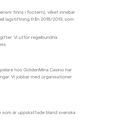
snr finns i footern), vilket innebär
nell lagstiftning från 2018/2019, som
gifter. Vi utför regelbundna
ess.
 spelare hos GoldenMina Casino har
ingar. Vi jobbar med organisationer
tiv som är uppskattade bland svenska