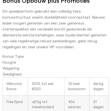
Bonus Opbouw plus Promoties
Dit speelplatform gebruikt een volledig faire
bonusstructuur waarin duidelijkheid vooropstaat. Nieuwe
leden mogen genieten van een zeer genereus
starterspakket dat verdeeld wordt gedurende de
allereerste eerste betalingen, waar loyale klanten genieten
van vele regelmatige reload aanbiedingen, geld-terug
regelingen en zeer unieke VIP voordelen.
Bonus Type
Hoogte
Wagering
Geldigheid
Welcome
100% tot wel
35 keer
dertig
Bonus
€500
bonussom
dagen
Free Spins
vijftig tot
40x
21
tweehonderd
winsten
dagen