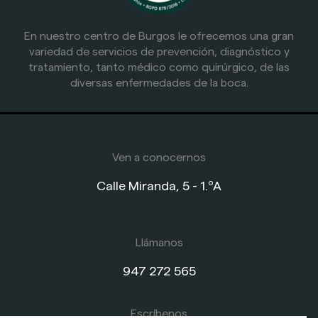
En nuestro centro de Burgos le ofrecemos una gran
variedad de servicios de prevención, diagnóstico y
tratamiento, tanto médico como quirúrgico, de las
diversas enfermedades de la boca.
Ven a conocernos
Calle Miranda, 5 - 1.ºA
Llámanos
947 272 565
Escríbenos