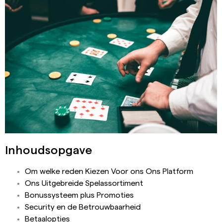
Inhoudsopgave
Om welke reden Kiezen Voor ons Ons Platform
Ons Uitgebreide Spelassortiment
Bonussysteem plus Promoties
Security en de Betrouwbaarheid
Betaalopties