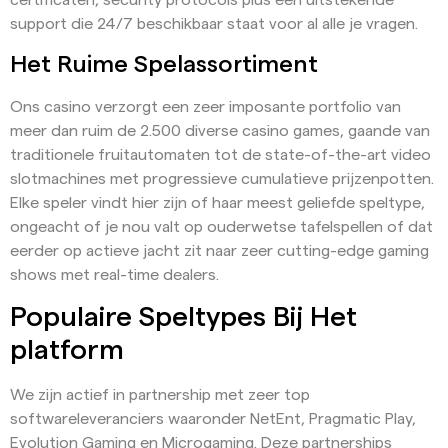
certificaten, security protocols plus een uitstekende
support die 24/7 beschikbaar staat voor al alle je vragen.
Het Ruime Spelassortiment
Ons casino verzorgt een zeer imposante portfolio van
meer dan ruim de 2.500 diverse casino games, gaande van
traditionele fruitautomaten tot de state-of-the-art video
slotmachines met progressieve cumulatieve prijzenpotten.
Elke speler vindt hier zijn of haar meest geliefde speltype,
ongeacht of je nou valt op ouderwetse tafelspellen of dat
eerder op actieve jacht zit naar zeer cutting-edge gaming
shows met real-time dealers.
Populaire Speltypes Bij Het
platform
We zijn actief in partnership met zeer top
softwareleveranciers waaronder NetEnt, Pragmatic Play,
Evolution Gaming en Microgaming. Deze partnerships