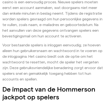
casino is een eenvoudig proces. Nieuwe spelers moeten
eerst een account aanmaken, wat doorgaans niet meer
dan enkele minuten in beslag neemt. Tijdens de registratie
worden spelers gevraagd om hun persoonlijke gegevens in
te vullen, zoals naam, e-mailadres en geboortedatum. Na
het aanvullen van deze gegevens ontvangen spelers een
bevestigingsmail om hun account te activeren.
Voor bestaande spelers is inloggen eenvoudig; ze hoeven
alleen hun gebruikersnaam en wachtwoord in te voeren op
de inlogpagina. Het casino biedt ook de optie om het
wachtwoord te resetten, mocht de speler het vergeten
zijn. Deze gebruiksvriendelijke benadering zorgt ervoor dat
spelers snel en gemakkelijk toegang hebben tot hun
accounts en spellen.
De impact van de Hommerson
jackpot op spelers