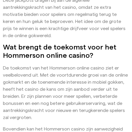
Deze jackpots dragen bij aan de algehele
aantrekkingskracht van het casino, omdat ze extra
motivatie bieden voor spelers om regelmatig terug te
keren en hun geluk te beproeven. Het idee om de grote
prijs te winnen is een krachtige drijfveer voor veel spelers
in de online gokwereld.
Wat brengt de toekomst voor het
Hommerson online casino?
De toekomst van het Hommerson online casino ziet er
veelbelovend uit. Met de voortdurende groei van de online
gokmarkt en de toenemende interesse in mobiel gokken,
heeft het casino de kans om zijn aanbod verder uit te
breiden. Er zijn plannen voor meer spellen, verbeterde
bonussen en een nog betere gebruikerservaring, wat de
aantrekkingskracht voor nieuwe en terugkerende spelers
zal vergroten.
Bovendien kan het Hommerson casino zijn aanwezigheid