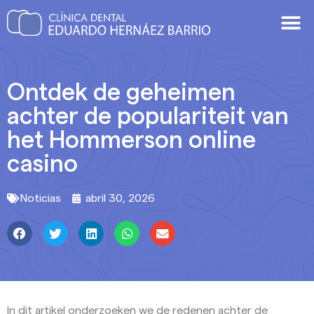
Ontdek de geheimen
achter de populariteit van
het Hommerson online
casino
Noticias
abril 30, 2026
In dit artikel onderzoeken we de redenen achter de