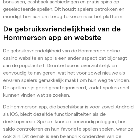
bonussen, cashback aanbiedingen en gratis spins op
geselecteerde spellen. Dit houdt spelers betrokken en
moedigt hen aan om terug te keren naar het platform.
De gebruiksvriendelijkheid van de
Hommerson app en website
De gebruiksvriendelijkheid van de Hommerson online
casino website en app is een ander aspect dat bijdraagt
aan de populariteit. De interface is overzichtelijk en
eenvoudig te navigeren, wat het voor zowel nieuwe als
ervaren spelers gemakkelijk maakt om hun weg te vinden.
De spellen zijn goed gecategoriseerd, zodat spelers snel
kunnen vinden wat ze zoeken.
De Hommerson app, die beschikbaar is voor zowel Android
als iOS, biedt dezelfde functionaliteiten als de
desktopversie. Spelers kunnen eenvoudig inloggen, hun
saldo controleren en hun favoriete spellen spelen, waar ze
ook zijn. Dit gemak is een belangrijk onderdeel van de