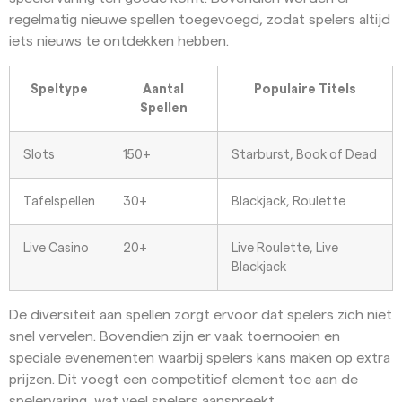
regelmatig nieuwe spellen toegevoegd, zodat spelers altijd
iets nieuws te ontdekken hebben.
Speltype
Aantal
Populaire Titels
Spellen
Slots
150+
Starburst, Book of Dead
Tafelspellen
30+
Blackjack, Roulette
Live Casino
20+
Live Roulette, Live
Blackjack
De diversiteit aan spellen zorgt ervoor dat spelers zich niet
snel vervelen. Bovendien zijn er vaak toernooien en
speciale evenementen waarbij spelers kans maken op extra
prijzen. Dit voegt een competitief element toe aan de
spelervaring, wat veel spelers aanspreekt.