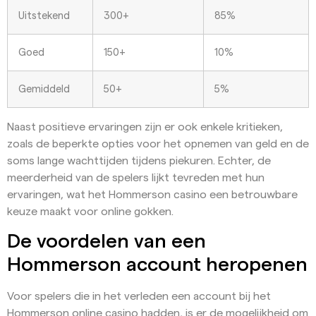
Uitstekend
300+
85%
Goed
150+
10%
Gemiddeld
50+
5%
Naast positieve ervaringen zijn er ook enkele kritieken,
zoals de beperkte opties voor het opnemen van geld en de
soms lange wachttijden tijdens piekuren. Echter, de
meerderheid van de spelers lijkt tevreden met hun
ervaringen, wat het Hommerson casino een betrouwbare
keuze maakt voor online gokken.
De voordelen van een
Hommerson account heropenen
Voor spelers die in het verleden een account bij het
Hommerson online casino hadden, is er de mogelijkheid om