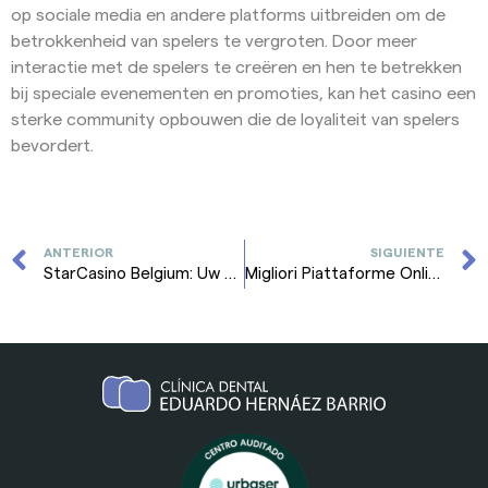
op sociale media en andere platforms uitbreiden om de
betrokkenheid van spelers te vergroten. Door meer
interactie met de spelers te creëren en hen te betrekken
bij speciale evenementen en promoties, kan het casino een
sterke community opbouwen die de loyaliteit van spelers
bevordert.
ANTERIOR
SIGUIENTE
StarCasino Belgium: Uw Definitieve Gids voor Digitaal Gokken
Migliori Piattaforme Online UE Che Ammettono Utenti Italiani: Manuale Completa alla Scelta